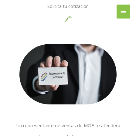
Ir
Solicita tu cotización
Men
al
contenido
princ
Un representante de ventas de MOE te atenderá