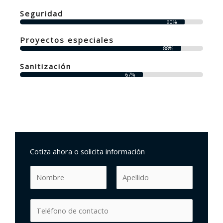
Seguridad
90%
Proyectos especiales
88%
Sanitización
67%
Cotiza ahora o solicita información
N
o
m
N
A
T
b
o
p
e
r
m
e